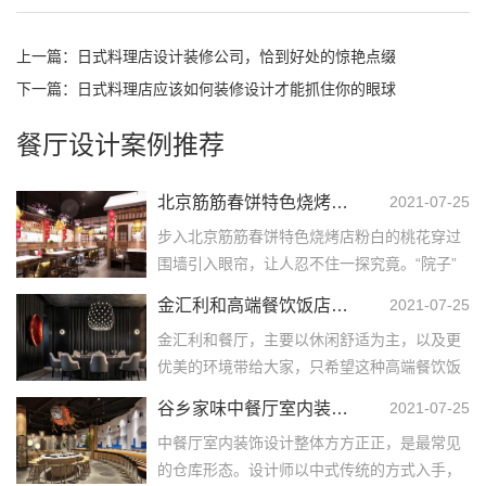
上一篇：
日式料理店设计装修公司，恰到好处的惊艳点缀
下一篇：
日式料理店应该如何装修设计才能抓住你的眼球
餐厅设计案例推荐
北京筋筋春饼特色烧烤店空间设计
2021-07-25
步入北京筋筋春饼特色烧烤店粉白的桃花穿过
围墙引入眼帘，让人忍不住一探究竟。“院子”
入口模仿古代富裕人家的亭台阁楼设计。这古
金汇利和高端餐饮饭店设计
2021-07-25
香古色的亭台阁...……
金汇利和餐厅，主要以休闲舒适为主，以及更
优美的环境带给大家，只希望这种高端餐饮饭
店设计风格，能给大家带来更好的体验。 对于
谷乡家味中餐厅室内装饰设计
2021-07-25
餐厅装修不同的...……
中餐厅室内装饰设计整体方方正正，是最常见
的仓库形态。设计师以中式传统的方式入手，