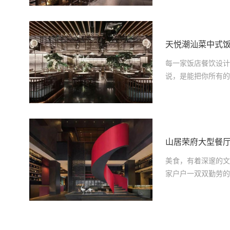
天悦潮汕菜中式
每一家饭店餐饮设计
说，是能把你所有的
山居荣府大型餐
美食，有着深邃的文
家户户一双双勤劳的