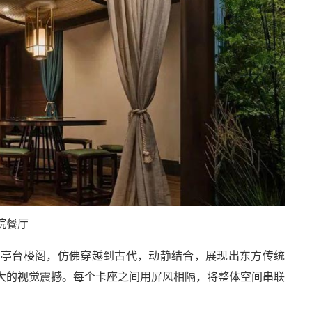
院餐厅
，亭台楼阁，仿佛穿越到古代，动静结合，展现出东方传统
大的视觉震撼。每个卡座之间用屏风相隔，将整体空间串联