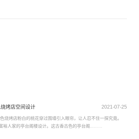
色烧烤店空间设计
2021-07-25
色烧烤店粉白的桃花穿过围墙引入眼帘，让人忍不住一探究竟。
代富裕人家的亭台阁楼设计。这古香古色的亭台阁...……