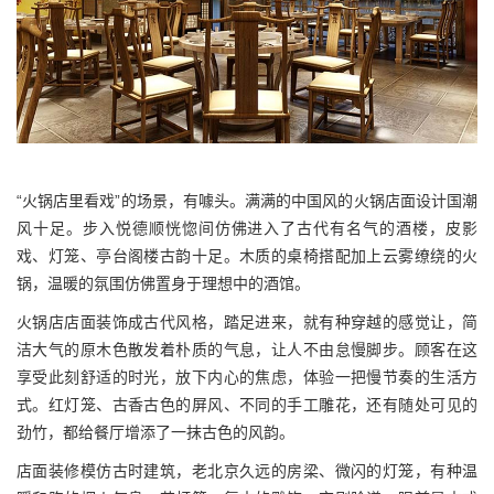
“火锅店里看戏”的场景，有噱头。满满的中国风的火锅店面设计国潮
风十足。步入悦德顺恍惚间仿佛进入了古代有名气的酒楼，皮影
戏、灯笼、亭台阁楼古韵十足。木质的桌椅搭配加上云雾缭绕的火
锅，温暖的氛围仿佛置身于理想中的酒馆。
火锅店店面装饰成古代风格，踏足进来，就有种穿越的感觉让，简
洁大气的原木色散发着朴质的气息，让人不由怠慢脚步。顾客在这
享受此刻舒适的时光，放下内心的焦虑，体验一把慢节奏的生活方
式。红灯笼、古香古色的屏风、不同的手工雕花，还有随处可见的
劲竹，都给餐厅增添了一抹古色的风韵。
店面装修模仿古时建筑，老北京久远的房梁、微闪的灯笼，有种温