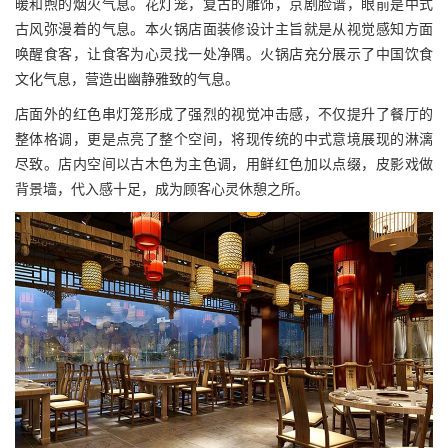
暖和煦的烟火气息。花灯笼，复古的雕饰，京剧脸谱，眼前是中式
古风弥漫着的气息。本火锅店面装修设计主旨就是从视觉感知方面
唤醒食客，让食客为心灵找一处净隅。火锅店充分展示了中国饮食
文化气息，营造出幽静雅致的气息。
店面外的红色串灯笼形成了强烈的视觉冲击感，不仅提升了餐厅的
整体格调，更是点亮了整个空间，将现传统的中式意境展现的淋漓
尽致。店内空间以古木色为主色调，用鲜红色加以点缀，皮影戏做
背景墙，代入感十足，成为顾客心灵休憩之所。