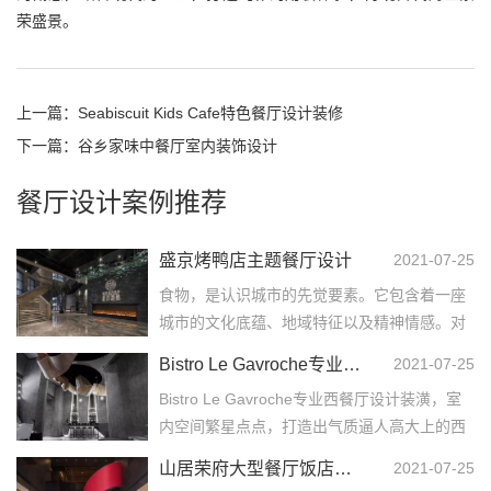
荣盛景。
上一篇：
Seabiscuit Kids Cafe特色餐厅设计装修
下一篇：
谷乡家味中餐厅室内装饰设计
餐厅设计案例推荐
盛京烤鸭店主题餐厅设计
2021-07-25
食物，是认识城市的先觉要素。它包含着一座
城市的文化底蕴、地域特征以及精神情感。对
于北京，那便是烤鸭。主题餐厅设计在这个按
Bistro Le Gavroche专业西餐厅设计装潢
2021-07-25
下快进的时代，吃...……
Bistro Le Gavroche专业西餐厅设计装潢，室
内空间繁星点点，打造出气质逼人高大上的西
餐厅。餐厅内有卡座、吧台、圆桌，多变的...
山居荣府大型餐厅饭店装修设计
2021-07-25
……