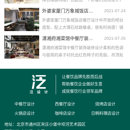
引导着顾客缓慢进入这个惬意的空间。……
外婆家厦门万象城饭店餐厅设计
2021-07-24
外婆家厦门万象城饭店餐厅设计中开放的吧台
造型，配上大理石纹路餐桌，很有时尚感！镜
面天花板的设计，为室内环境增添了一抹不同
潇湘府湘菜馆中餐厅装饰装修设计
2021-07-25
的景色，光线也成...……
潇湘府湘菜馆中餐厅装饰装修设计柔和的色调
与极简的桌子衬托出红色椅子的亮丽，吊顶处
垂掉下来的灯管，借着灯光发力，形成了类似
流星落下来的感觉...……
让餐饮品牌先胜而后战
帮助餐饮企业做好生意
成就餐饮行业领军品牌
中餐厅设计
西餐厅设计
烧烤店设计
火锅店设计
咖啡店设计
日韩料理店设计
地址：北京市通州区宋庄小堡中坝河艺术园区