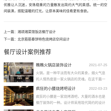
优雅让人沉迷，安逸稳重的力量散发出简约大气的美感。统一的空
间装潢，搭配温暖的灯光，让原本美味的佳肴更有食欲。
上一篇：
湘颂湘菜馆饭店餐厅设计
下一篇：
北京筋筋春饼特色烧烤店空间设计
餐厅设计案例推荐
瞧瞧火锅店装饰设计
2021-07-25
火锅，是一种平淡而有大众的美食，烟火气息
的人情热度是一家火锅店的灵魂。在这千篇一
律的时代，独出心裁的心意显得尤其重要，而
疯狂的小腰烧烤吧设计
2022-03-23
瞧瞧火锅店装饰设...……
疯狂的小腰是一家烧烤酒吧，大量的酒水也是
餐厅装饰的一种。设计师采用现代简约的设计
手法，打造出一个温馨舒适有浪漫情调的用餐