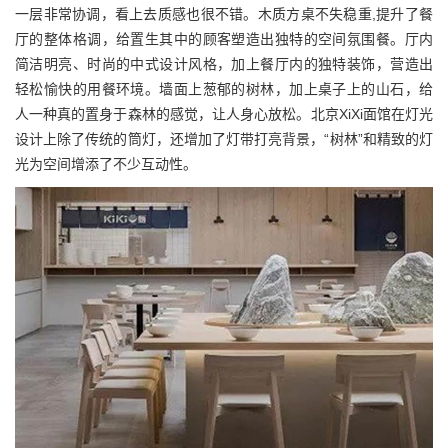
一层非常协调，看上去质感也很不错。木质方桌不失稳重,提升了餐
厅的整体格调，给置生其中的顾客塑造出独特的空间氛围餐。厅内
简洁明亮、时尚的中式设计风格，加上餐厅内的独特装饰，营造出
轻松愉快的用餐环境。墙面上葱郁的树林，加上桌子上的山石，给
人一种真的置身于森林的感觉，让人身心放松。北京XiXi面馆在灯光
设计上除了传统的筒灯，还增加了灯带打亮背景，“树林”和精致的灯
光为空间增添了不少互动性。