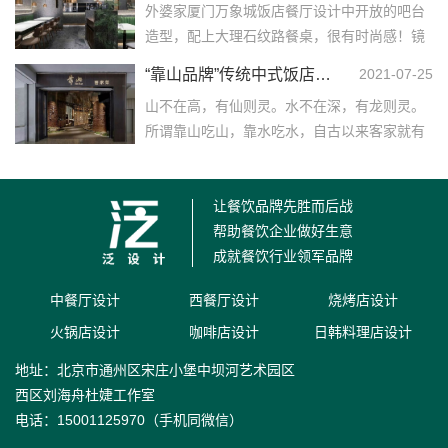
外婆家厦门万象城饭店餐厅设计中开放的吧台
造型，配上大理石纹路餐桌，很有时尚感！镜
面天花板的设计，为室内环境增添了一抹不同
“靠山品牌”传统中式饭店设计装修
2021-07-25
的景色，光线也成...……
山不在高，有仙则灵。水不在深，有龙则灵。
所谓靠山吃山，靠水吃水，自古以来客家就有
独特的饮食文化使人深深着迷，接下来带大家
了解一下靠山品牌...……
让餐饮品牌先胜而后战
帮助餐饮企业做好生意
成就餐饮行业领军品牌
中餐厅设计
西餐厅设计
烧烤店设计
火锅店设计
咖啡店设计
日韩料理店设计
地址：北京市通州区宋庄小堡中坝河艺术园区
西区刘海舟杜婕工作室
电话：15001125970（手机同微信）