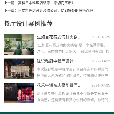
上一篇：
高档日本料理店装修，亲切而不市井
下一篇：
日式料理店设计装修公司，恰到好处的惊艳点缀
餐厅设计案例推荐
生如夏花泰式海鲜火锅店装潢设计
2021-07-25
“生如夏花泰式海鲜火锅店”是一个充满青春、
洋气、有想象力的火锅店， 对比其他火锅店的
装修而言、 我们火锅店的装潢设计是富有青春
陈记私厨中餐厅设计
2022-03-23
气息的火锅...……
本次陈记私厨中餐厅设计项目在东方的禅意气
质中融入西方式的逻辑思考，传统和科技感产
生对比，诗意在动静之中晕染开来，听潺潺流
花禾牛浦东店豪华餐厅装修设计
2021-07-25
水，迷雾环绕。不...……
对于豪华餐厅装修设计来说不仅仅是要有着美
食诱惑，还得要有着赏心悦目的装修，独特的
餐厅设计，又如同精美的画卷，而“花禾牛浦东
店”又坐立于中...……