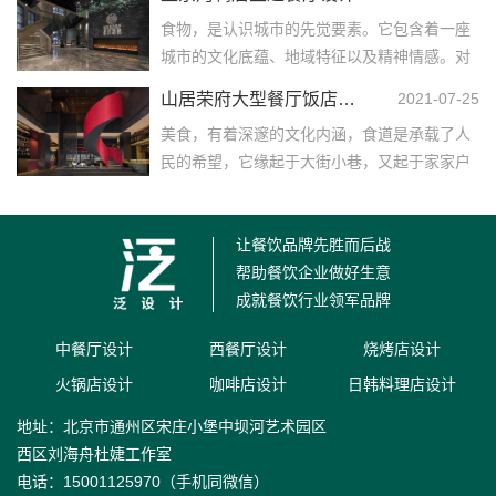
一，靠玻璃的位置...……
食物，是认识城市的先觉要素。它包含着一座
城市的文化底蕴、地域特征以及精神情感。对
于北京，那便是烤鸭。主题餐厅设计在这个按
山居荣府大型餐厅饭店装修设计
2021-07-25
下快进的时代，吃...……
美食，有着深邃的文化内涵，食道是承载了人
民的希望，它缘起于大街小巷，又起于家家户
户一双双勤劳的双手，山居荣府坐落于山清水
秀、鸟语花香的杭...……
让餐饮品牌先胜而后战
帮助餐饮企业做好生意
成就餐饮行业领军品牌
中餐厅设计
西餐厅设计
烧烤店设计
火锅店设计
咖啡店设计
日韩料理店设计
地址：北京市通州区宋庄小堡中坝河艺术园区
西区刘海舟杜婕工作室
电话：15001125970（手机同微信）